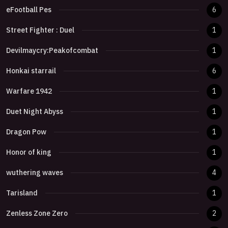
eFootball Pes
6
Street Fighter : Duel
1
Devilmaycry:Peakofcombat
1
Honkai starrail
6
Warfare 1942
1
Duet Night Abyss
1
Dragon Pow
1
Honor of king
1
wuthering waves
4
Tarisland
1
Zenless Zone Zero
2