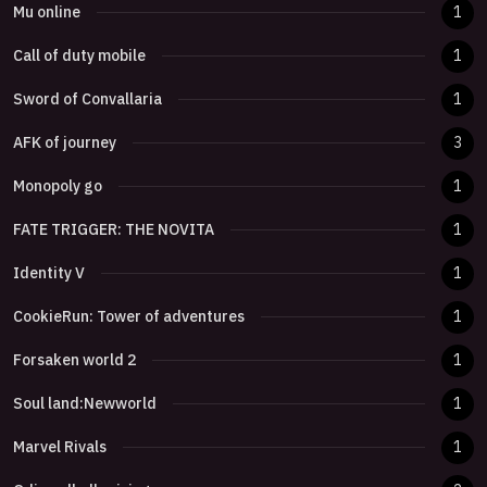
Mu online
1
Call of duty mobile
1
Sword of Convallaria
1
AFK of journey
3
Monopoly go
1
FATE TRIGGER: THE NOVITA
1
Identity V
1
CookieRun: Tower of adventures
1
Forsaken world 2
1
Soul land:Newworld
1
Marvel Rivals
1