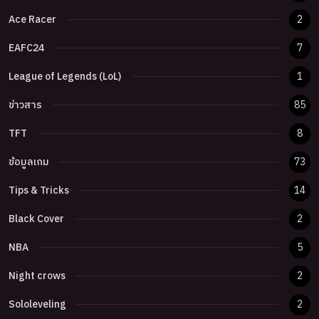
Ace Racer
2
EAFC24
7
League of Legends (LoL)
1
ข่าวสาร
85
TFT
8
ข้อมูลเกม
73
Tips & Tricks
14
Black Cover
2
NBA
5
Night crows
2
Sololeveling
2