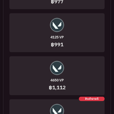
฿977
4125 VP
฿991
4650 VP
฿1,112
สินค้าขายดี