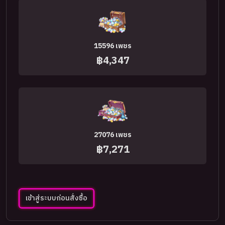
15596 เพชร
฿4,347
27076 เพชร
฿7,271
เข้าสู่ระบบก่อนสั่งซื้อ