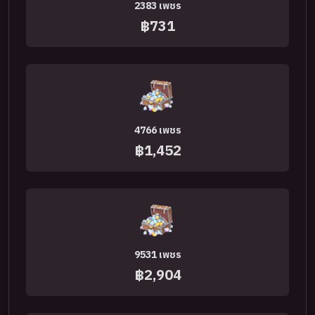
2383 เพชร
฿731
4766 เพชร
฿1,452
9531 เพชร
฿2,904