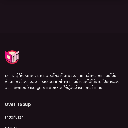
เราคือผู้ให้บริการเติมเกมออนไลน์ เป็นเพียงตัวแทนจำหน่ายเท่านั้นไม่มี
ส่วนเกี่ยวข้องกับองค์กรหรือบุคคลใดๆที่ท่านนำบัตรไปใช้งาน โปรดระวัง
มิจฉาชีพแอบอ้างบัญชีเราเพื่อหลอกให้ผู้อื่นจ่ายค่าสินค้าแทน
Over Topup
เกี่ยวกับเรา
เติมเกม