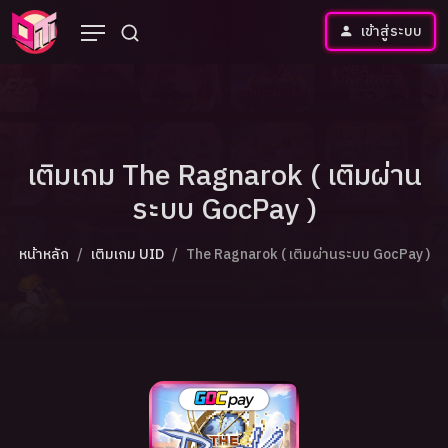
เข้าสู่ระบบ
เติมเกม The Ragnarok ( เติมผ่าน
ระบบ GocPay )
หน้าหลัก
เติมเกม UID
The Ragnarok ( เติมผ่านระบบ GocPay )