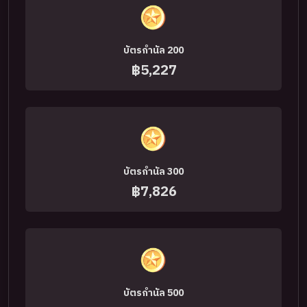
บัตรกำนัล 200
฿5,227
บัตรกำนัล 300
฿7,826
บัตรกำนัล 500