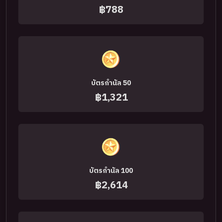
฿788
บัตรกำนัล 50
฿1,321
บัตรกำนัล 100
฿2,614