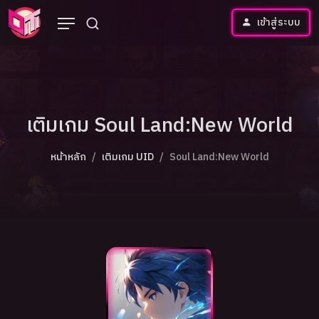
เข้าสู่ระบบ
เติมเกม Soul Land:New World
หน้าหลัก
เติมเกม UID
Soul Land:New World