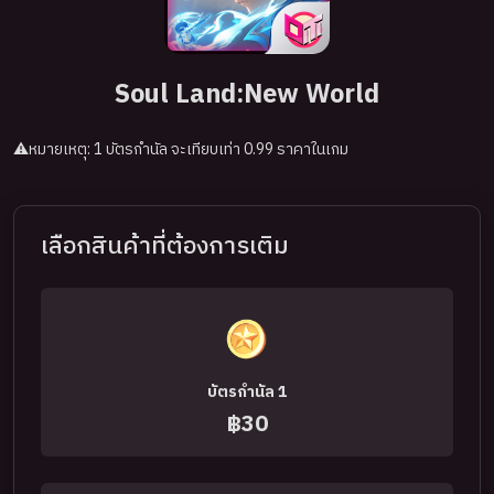
Soul Land:New World
⚠️หมายเหตุ: 1 บัตรกำนัล จะเทียบเท่า 0.99 ราคาในเกม
เลือกสินค้าที่ต้องการเติม
บัตรกำนัล 1
฿30