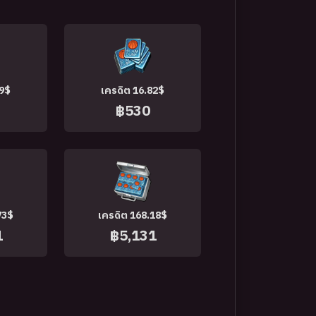
09$
เครดิต 16.82$
฿530
73$
เครดิต 168.18$
1
฿5,131