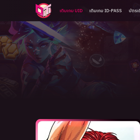
เติมเกม UID
เติมเกม ID-PASS
บัตรเ