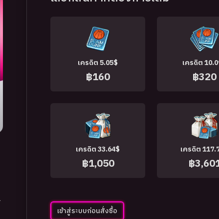
เครดิต 5.05$
เครดิต 10.
฿160
฿320
เครดิต 33.64$
เครดิต 117.
฿1,050
฿3,60
ว
น
เข้าสู่ระบบก่อนสั่งซื้อ