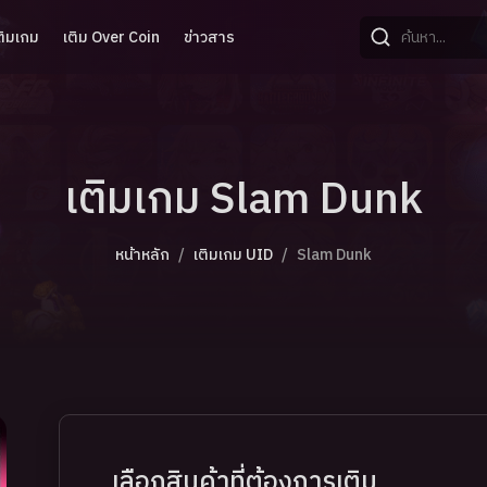
ติมเกม
เติม Over Coin
ข่าวสาร
เติมเกม Slam Dunk
หน้าหลัก
เติมเกม UID
Slam Dunk
เลือกสินค้าที่ต้องการเติม