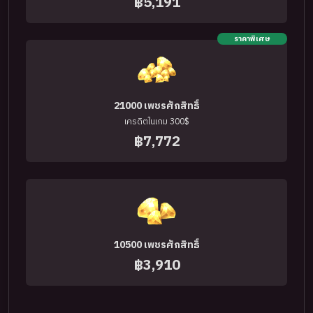
฿5,191
ราคาพิเศษ
21000 เพชรศักสิทธิ์
เครดิตในเกม 300$
฿7,772
10500 เพชรศักสิทธิ์
฿3,910