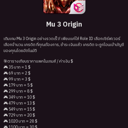
Mu 3 Origin
เติมเกม Mu 3 Origin อย่างรวดเร็ว! เพียงแค่ใส่ Role ID เลือกเซิร์ฟเวอร์
เลือกจำนวน เครดิต ที่คุณต้องการ, ชำระเงินแล้ว เครดิต จะถูกโอนเข้าบัญชี
ของคุณโดยอัตโนมัติ
🎯ตารางเทียบราคาแพคในเกมส์ / ค่าเงิน $
🎮 35 บาท = 1 $
🎮 69 บาท = 2 $
🎮 99 บาท = 3 $
🎮 179 บาท = 5 $
🎮 299 บาท = 8 $
🎮 349 บาท = 10 $
🎮 479 บาท = 13 $
🎮 549 บาท = 15 $
🎮 729 บาท = 20 $
🎮 1020 บาท = 28 $
🎮 1100 บาท = 30 $