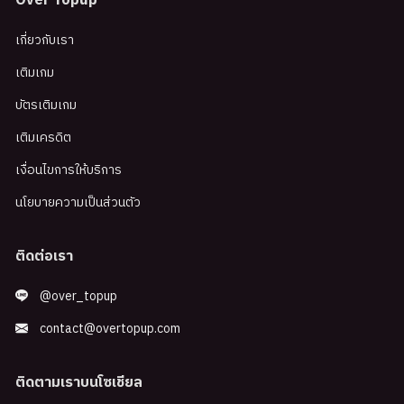
Over Topup
เกี่ยวกับเรา
เติมเกม
บัตรเติมเกม
เติมเครดิต
เงื่อนไขการให้บริการ
นโยบายความเป็นส่วนตัว
ติดต่อเรา
@over_topup
contact@overtopup.com
ติดตามเราบนโซเชียล