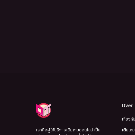
Over
เกี่ยวกั
เราคือผู้ให้บริการเติมเกมออนไลน์ เป็น
เติมเกม