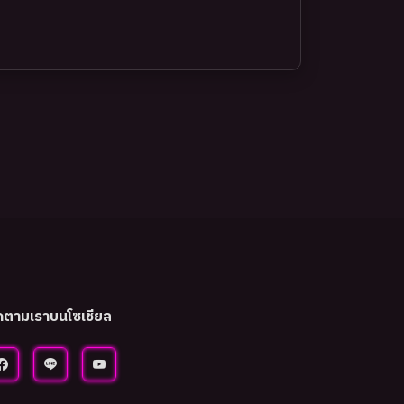
ดตามเราบนโซเชียล