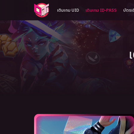
เติมเกม UID
เติมเกม ID-PASS
บัตรเ
เ