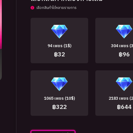
เลือกสินค้าได้หลายรายการ
94 เพชร (1$)
304 เพชร (
฿32
฿96
1065 เพชร (10$)
2183 เพชร (
฿322
฿644