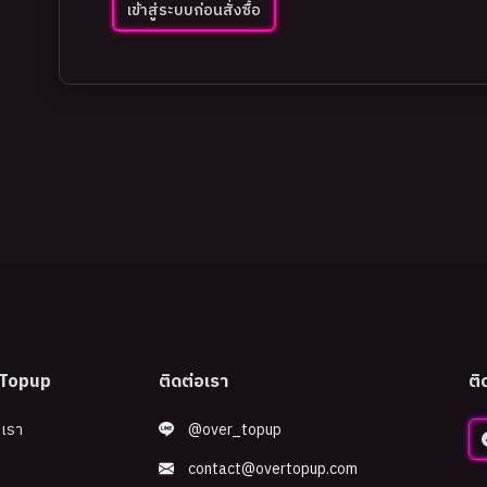
เข้าสู่ระบบก่อนสั่งซื้อ
 Topup
ติดต่อเรา
ติ
บเรา
@over_topup
contact@overtopup.com