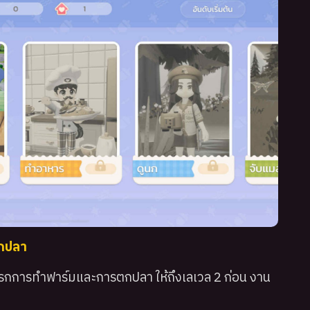
กปลา
อดิเรกการทำฟาร์มและการตกปลา ให้ถึงเลเวล 2 ก่อน งาน