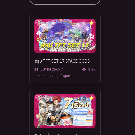
สรุป TFT SET 17 SPACE GODS
11 เมษายน 2569
/
1.2K
ข่าวสาร
,
TFT
,
ข้อมูลเกม