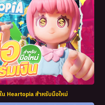
ีใน Heartopia สำหรับมือใหม่