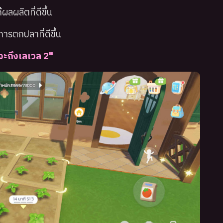
ผลผลิตที่ดีขึ้น
ารตกปลาที่ดีขึ้น
จะถึงเลเวล 2"