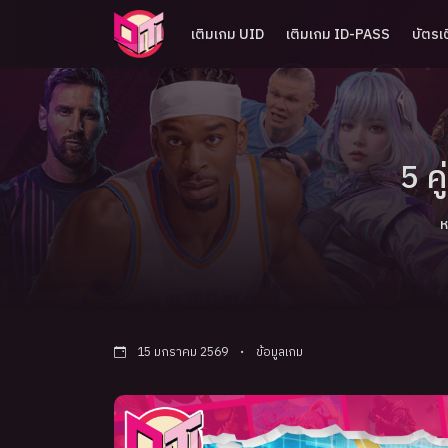
เติมเกม UID
เติมเกม ID-PASS
บัตรเ
5 ค
ห
15 มกราคม 2569
ข้อมูลเกม